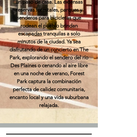
un paso de casa. Las extensas
reservas forestales, parques y
senderos para bicicletas que
rodean el pueblo brindan
escapadas tranquilas a solo
minutos de la ciudad. Ya sea
disfrutando de un concierto en The
Park, explorando el sendero del río
Des Plaines o cenando al aire libre
en una noche de verano, Forest
Park captura la combinación
perfecta de calidez comunitaria,
encanto local y una vida suburbana
relajada.