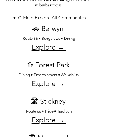
suburbs unique.
▼ Click to Explore All Communities
🚗 Berwyn
Route 66 • Bungalows • Dining
Explore →
🍻 Forest Park
Dining • Entertainment • Walkability
Explore →
🛣️ Stickney
Route 66 • Pride • Tradition
Explore →