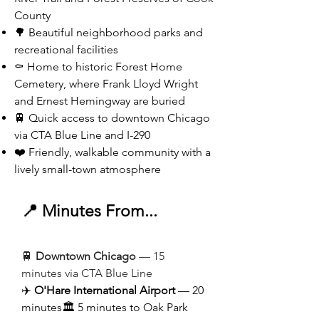
County
🌳 Beautiful neighborhood parks and
recreational facilities
⚰️ Home to historic Forest Home
Cemetery, where Frank Lloyd Wright
and Ernest Hemingway are buried
🚆 Quick access to downtown Chicago
via CTA Blue Line and I-290
❤️ Friendly, walkable community with a
lively small-town atmosphere
📍 Minutes From...
🚆
Downtown Chicago
— 15
minutes via CTA Blue Line
✈️
O'Hare International Airport
— 20
minutes🏛️ 5 minutes to Oak Park