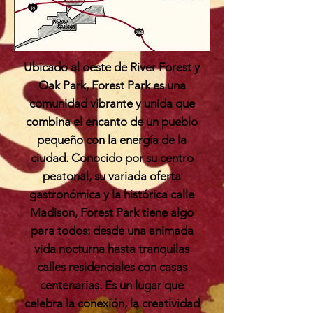
Ubicado al oeste de River Forest y
Oak Park, Forest Park es una
comunidad vibrante y unida que
combina el encanto de un pueblo
pequeño con la energía de la
ciudad. Conocido por su centro
peatonal, su variada oferta
gastronómica y la histórica calle
Madison, Forest Park tiene algo
para todos: desde una animada
vida nocturna hasta tranquilas
calles residenciales con casas
centenarias. Es un lugar que
celebra la conexión, la creatividad