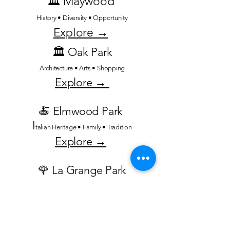
🏛️ Maywood
History • Diversity • Opportunity
Explore →
🏛️ Oak Park
Architecture • Arts • Shopping
Explore →
🍝 Elmwood Park
I
talian Heritage • Family • Tradition
Explore →
🌹 La Grange Park
Parks • Neighborhoods • Quality of Life
Explore →
🦁 Brookfield