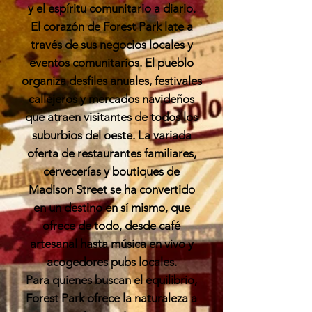
y el espíritu comunitario a diario.
El corazón de Forest Park late a
través de sus negocios locales y
eventos comunitarios. El pueblo
organiza desfiles anuales, festivales
callejeros y mercados navideños
que atraen visitantes de todos los
suburbios del oeste. La variada
oferta de restaurantes familiares,
cervecerías y boutiques de
Madison Street se ha convertido
en un destino en sí mismo, que
ofrece de todo, desde café
artesanal hasta música en vivo y
acogedores pubs locales.
Para quienes buscan el equilibrio,
Forest Park ofrece la naturaleza a