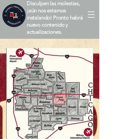
Disculpen las molestias,
¡aún nos estamos
instalando! Pronto habrá
nuevo contenido y
actualizaciones.