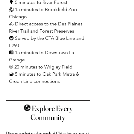
🌳 5 minutes to River Forest
🦁 15 minutes to Brookfield Zoo
Chicago
🚴 Direct access to the Des Plaines
River Trail and Forest Preserves
🚇 Served by the CTA Blue Line and
I-290
🛍️ 15 minutes to Downtown La
Grange
⚾ 20 minutes to Wrigley Field
🚉 5 minutes to Oak Park Metra &
Green Line connections
🧭 Explore Every
Community
​Discover what makes each of Chicago's near-west