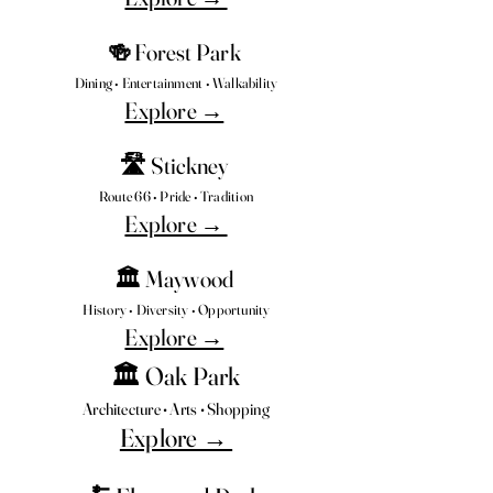
🍻 Forest Park
Dining • Entertainment • Walkability
Explore →
🛣️ Stickney
Route 66 • Pride • Tradition
Explore →
🏛️ Maywood
History • Diversity • Opportunity
Explore →
🏛️ Oak Park
Architecture • Arts • Shopping
Explore →