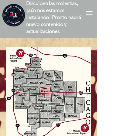
Disculpen las molestias,
¡aún nos estamos
instalando! Pronto habrá
nuevo contenido y
actualizaciones.