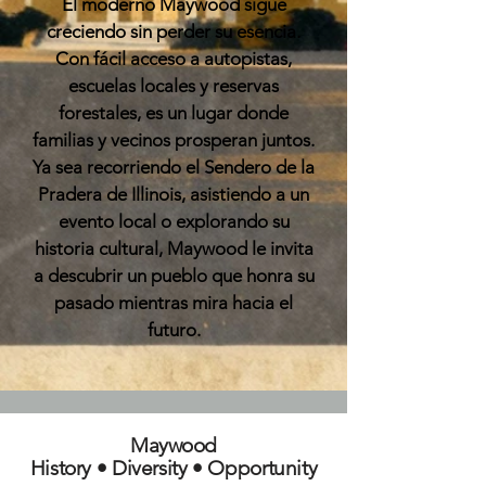
El moderno Maywood sigue
creciendo sin perder su esencia.
Con fácil acceso a autopistas,
escuelas locales y reservas
forestales, es un lugar donde
familias y vecinos prosperan juntos.
Ya sea recorriendo el Sendero de la
Pradera de Illinois, asistiendo a un
evento local o explorando su
historia cultural, Maywood le invita
a descubrir un pueblo que honra su
pasado mientras mira hacia el
futuro.
Maywood
History • Diversity • Opportunity