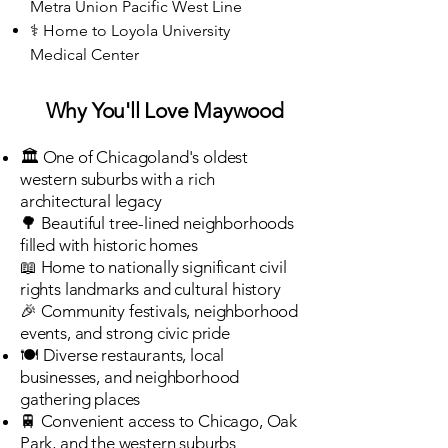
Metra Union Pacific West Line
⚕️ Home to Loyola University
Medical Center
❤️
Why You'll Love Maywood
🏛️ One of Chicagoland's oldest
western suburbs with a rich
architectural legacy
🌳 Beautiful tree-lined neighborhoods
filled with historic homes
📖 Home to nationally significant civil
rights landmarks and cultural history
🎉 Community festivals, neighborhood
events, and strong civic pride
🍽️ Diverse restaurants, local
businesses, and neighborhood
gathering places
🚆 Convenient access to Chicago, Oak
Park, and the western suburbs