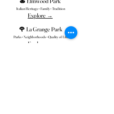
🍝 Elmwood Park
Italian Heritage • Family • Tradition
Explore →
🌹 La Grange Park
Parks • Neighborhoods • Quality of Life
Explore →
🦁 Brookfield
Wildlife • Family • Recreation
Explore →
🌳 River Forest
Homes • Nature • Universities
Explore →
🏭 Cicero