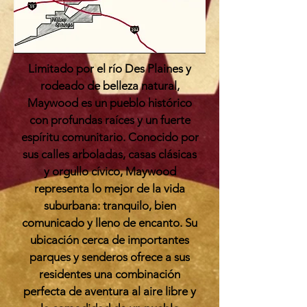
Limitado por el río Des Plaines y
rodeado de belleza natural,
Maywood es un pueblo histórico
con profundas raíces y un fuerte
espíritu comunitario. Conocido por
sus calles arboladas, casas clásicas
y orgullo cívico, Maywood
representa lo mejor de la vida
suburbana: tranquilo, bien
comunicado y lleno de encanto. Su
ubicación cerca de importantes
parques y senderos ofrece a sus
residentes una combinación
perfecta de aventura al aire libre y