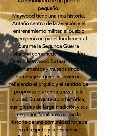
la comodidad de un pueblo
pequeño.
Maywood tiene una rica historia.
Antaño centro de la aviación y el
entrenamiento militar, el pueblo
desempeñó un papel fundamental
durante la Segunda Guerra
Mundial como sede del Batallón
Diurno Maywood Bataan. Hoy, sus
monumentos y museos rinden
homenaje a quienes sirvieron,
reflejando el orgullo y el sentido de
propósito que caracterizan a la
ciudad. Su arquitectura histórica,
sus iglesias de larga tradición y sus
negocios familiares narran la
historia de una comunidad forjada
en el respeto y la resiliencia.